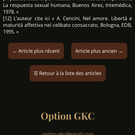
La respuesta sexual humana, Buenos Aires, Intemédica,
1978. »
[12] L’auteur cite ici « A. Cencini, Nel amore. Libertá e
maturitá affettiva nel celibato consacrato, Bologna, EDB,
1995. »
←
Article plus récent
Article plus ancien
→
☰
Retour à la liste des articles
Option GKC
option.gkc@gmail.com