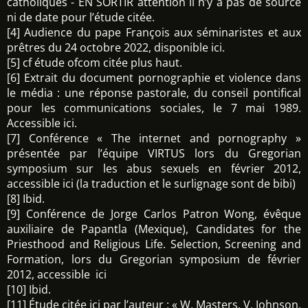
catholiques - EN SORTIR attention il n’y a pas de source
ni de date pour l’étude citée.
[4] Audience du pape François aux séminaristes et aux
prêtres du 24 octobre 2022, disponible ici.
[5] cf étude ofcom citée plus haut.
[6] Extrait du document pornographie et violence dans
le média : une réponse pastorale, du conseil pontifical
pour les communications sociales, le 7 mai 1989.
Accessible ici.
[7] Conférence « The internet and pornography »
présentée par l’équipe VIRTUS lors du Gregorian
symposium sur les abus sexuels en février 2012,
accessible ici (la traduction et le surlignage sont de bibi)
[8] Ibid.
[9] Conférence de Jorge Carlos Patron Wong, évêque
auxiliaire de Papantla (Mexique), Candidates for the
Priesthood and Religious Life. Selection, Screening and
Formation, lors du Gregorian symposium de février
2012, accessible ici
[10] Ibid.
[11] Étude citée ici par l’auteur : « W. Masters, V. Johnson,