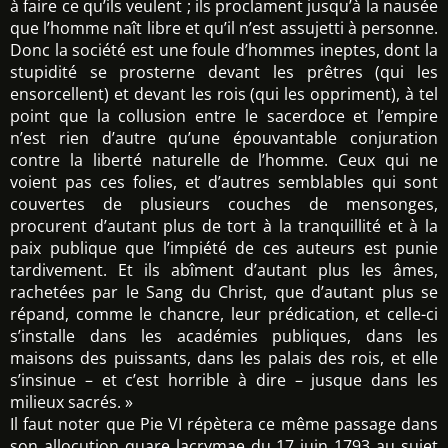
à faire ce qu’ils veulent ; ils proclament jusqu’à la nausée
que l’homme naît libre et qu’il n’est assujetti à personne.
Donc la société est une foule d’hommes ineptes, dont la
stupidité se prosterne devant les prêtres (qui les
ensorcellent) et devant les rois (qui les oppriment), à tel
point que la collusion entre le sacerdoce et l’empire
n’est rien d’autre qu’une épouvantable conjuration
contre la liberté naturelle de l’homme. Ceux qui ne
voient pas ces folies, et d’autres semblables qui sont
couvertes de plusieurs couches de mensonges,
procurent d’autant plus de tort à la tranquillité et à la
paix publique que l’impiété de ces auteurs est punie
tardivement. Et ils abîment d’autant plus les âmes,
rachetées par le Sang du Christ, que d’autant plus se
répand, comme le chancre, leur prédication, et celle-ci
s’installe dans les académies publiques, dans les
maisons des puissants, dans les palais des rois, et elle
s’insinue – et c’est horrible à dire – jusque dans les
milieux sacrés. »
Il faut noter que Pie VI répètera ce même passage dans
son allocution quare lacrymae du 17 juin 1793 au sujet