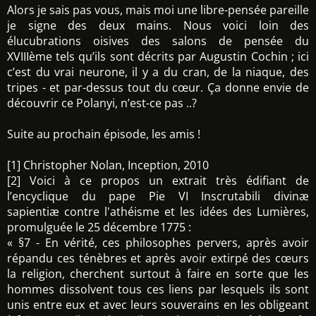
Alors je sais pas vous, mais moi une libre-pensée pareille
je signe des deux mains. Nous voici loin des
élucubrations oisives des salons de pensée du
XVIIIème tels qu’ils sont décrits par Augustin Cochin ; ici
c’est du vrai neurone, il y a du cran, de la niaque, des
tripes - et par-dessus tout du cœur. Ça donne envie de
découvrir ce Polanyi, n’est-ce pas ..?
Suite au prochain épisode, les amis !
[1] Christopher Nolan, Inception, 2010
[2] Voici à ce propos un extrait très édifiant de
l’encyclique du pape Pie VI Inscrutabili divinæ
sapientiæ contre l'athéisme et les idées des Lumières,
promulguée le 25 décembre 1775 :
« §7 - En vérité, ces philosophes pervers, après avoir
répandu ces ténèbres et après avoir extirpé des cœurs
la religion, cherchent surtout à faire en sorte que les
hommes dissolvent tous ces liens par lesquels ils sont
unis entre eux et avec leurs souverains en les obligeant