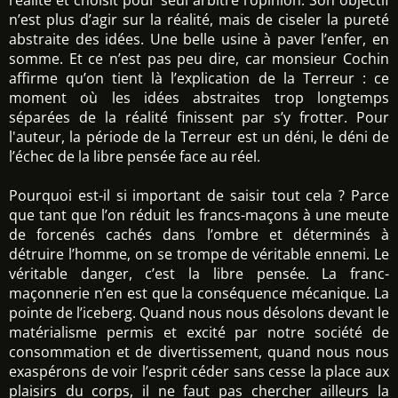
réalité et choisit pour seul arbitre l’opinion. Son objectif
n’est plus d’agir sur la réalité, mais de ciseler la pureté
abstraite des idées. Une belle usine à paver l’enfer, en
somme. Et ce n’est pas peu dire, car monsieur Cochin
affirme qu’on tient là l’explication de la Terreur : ce
moment où les idées abstraites trop longtemps
séparées de la réalité finissent par s’y frotter. Pour
l'auteur, la période de la Terreur est un déni, le déni de
l’échec de la libre pensée face au réel.
Pourquoi est-il si important de saisir tout cela ? Parce
que tant que l’on réduit les francs-maçons à une meute
de forcenés cachés dans l’ombre et déterminés à
détruire l’homme, on se trompe de véritable ennemi. Le
véritable danger, c’est la libre pensée. La franc-
maçonnerie n’en est que la conséquence mécanique. La
pointe de l’iceberg. Quand nous nous désolons devant le
matérialisme permis et excité par notre société de
consommation et de divertissement, quand nous nous
exaspérons de voir l’esprit céder sans cesse la place aux
plaisirs du corps, il ne faut pas chercher ailleurs la