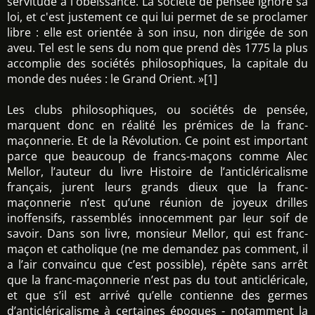
servitude à l'obéissance. La société de pensée ignore sa
loi, et c'est justement ce qui lui permet de se proclamer
libre : elle est orientée à son insu, non dirigée de son
aveu. Tel est le sens du nom que prend dès 1775 la plus
accomplie des sociétés philosophiques, la capitale du
monde des nuées : le Grand Orient. »[1]
Les clubs philosophiques, ou sociétés de pensée,
marquent donc en réalité les prémices de la franc-
maçonnerie. Et de la Révolution. Ce point est important
parce que beaucoup de francs-maçons comme Alec
Mellor, l’auteur du livre Histoire de l’anticléricalisme
français, jurent leurs grands dieux que la franc-
maçonnerie n’est qu’une réunion de joyeux drilles
inoffensifs, rassemblés innocemment par leur soif de
savoir. Dans son livre, monsieur Mellor, qui est franc-
maçon et catholique (ne me demandez pas comment, il
a l’air convaincu que c’est possible), répète sans arrêt
que la franc-maçonnerie n’est pas du tout anticléricale,
et que s’il est arrivé qu’elle contienne des germes
d’anticléricalisme à certaines époques - notamment la