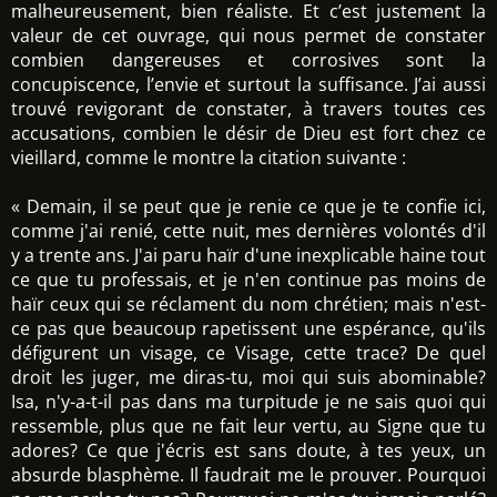
malheureusement, bien réaliste. Et c’est justement la
valeur de cet ouvrage, qui nous permet de constater
combien dangereuses et corrosives sont la
concupiscence, l’envie et surtout la suffisance. J’ai aussi
trouvé revigorant de constater, à travers toutes ces
accusations, combien le désir de Dieu est fort chez ce
vieillard, comme le montre la citation suivante :
« Demain, il se peut que je renie ce que je te confie ici,
comme j'ai renié, cette nuit, mes dernières volontés d'il
y a trente ans. J'ai paru haïr d'une inexplicable haine tout
ce que tu professais, et je n'en continue pas moins de
haïr ceux qui se réclament du nom chrétien; mais n'est-
ce pas que beaucoup rapetissent une espérance, qu'ils
défigurent un visage, ce Visage, cette trace? De quel
droit les juger, me diras-tu, moi qui suis abominable?
Isa, n'y-a-t-il pas dans ma turpitude je ne sais quoi qui
ressemble, plus que ne fait leur vertu, au Signe que tu
adores? Ce que j'écris est sans doute, à tes yeux, un
absurde blasphème. Il faudrait me le prouver. Pourquoi