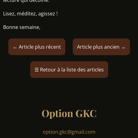
lecture qui décoiffe.
Lisez, méditez, agissez !
Bonne semaine,
←
Article plus récent
Article plus ancien
→
☰
Retour à la liste des articles
Option GKC
option.gkc@gmail.com