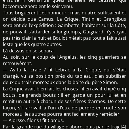
ensuite il demanda quels seraient les ceusses qui
l’accompagneraient le soir venu.
Tous briguèrent cet honneur ; mais quatre suffisaient et
on décida que Camus, La Crique, Tintin et Grangibus
seraient de l’expédition : Gambette, habitant sur la Côte,
ne pouvait s’attarder si longtemps, Guignard n’y voyait
pas très clair la nuit et Boulot n’était pas tout à fait aussi
leste que les quatre autres.
Là-dessus on se sépara.
Au soir, sur le coup de l’Angelus, les cinq guerriers se
retrouvèrent.
— As-tu la craie ? fit Lebrac à La Crique, qui s’était
chargé, vu sa position près du tableau, d’en subtiliser
deux ou trois morceaux dans la boîte du père Simon.
La Crique avait bien fait les choses ; il en avait chipé cinq
bouts, de grands bouts ; il en garda un pour lui et en
remit un autre à chacun de ses frères d’armes. De cette
façon, s’il arrivait à l’un d’eux de perdre en route son
morceau, les autres pourraient facilement y remédier.
— Alorsse, filons ! fit Camus.
Par la grande rue du village d’abord, puis par le traje[4]