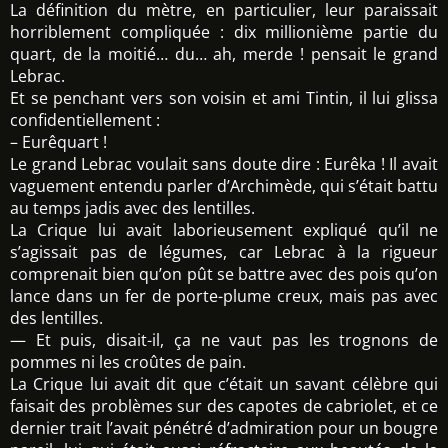
La définition du mètre, en particulier, leur paraissait
horriblement compliquée : dix millionième partie du
quart, de la moitié… du… ah, merde ! pensait le grand
Lebrac.
Et se penchant vers son voisin et ami Tintin, il lui glissa
confidentiellement :
– Eurêquart !
Le grand Lebrac voulait sans doute dire : Eurêka ! Il avait
vaguement entendu parler d’Archimède, qui s’était battu
au temps jadis avec des lentilles.
La Crique lui avait laborieusement expliqué qu’il ne
s’agissait pas de légumes, car Lebrac à la rigueur
comprenait bien qu’on pût se battre avec des pois qu’on
lance dans un fer de porte-plume creux, mais pas avec
des lentilles.
— Et puis, disait-il, ça ne vaut pas les trognons de
pommes ni les croûtes de pain.
La Crique lui avait dit que c’était un savant célèbre qui
faisait des problèmes sur des capotes de cabriolet, et ce
dernier trait l’avait pénétré d’admiration pour un bougre