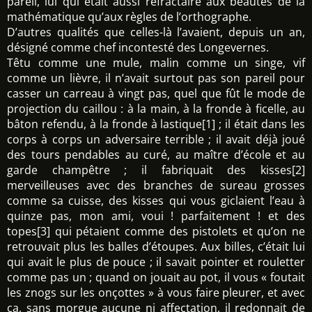
pareil, lui qui était aussi réfractaire aux beautés de la
mathématique qu’aux règles de l’orthographe.
D’autres qualités que celles-là l’avaient, depuis un an,
désigné comme chef incontesté des Longevernes.
Têtu comme une mule, malin comme un singe, vif
comme un lièvre, il n’avait surtout pas son pareil pour
casser un carreau à vingt pas, quel que fût le mode de
projection du caillou : à la main, à la fronde à ficelle, au
bâton refendu, à la fronde à lastique[1] ; il était dans les
corps à corps un adversaire terrible ; il avait déjà joué
des tours pendables au curé, au maître d’école et au
garde champêtre ; il fabriquait des kisses[2]
merveilleuses avec des branches de sureau grosses
comme sa cuisse, des kisses qui vous giclaient l’eau à
quinze pas, mon ami, voui ! parfaitement ! et des
topes[3] qui pétaient comme des pistolets et qu’on ne
retrouvait plus les balles d’étoupes. Aux billes, c’était lui
qui avait le plus de pouce ; il savait pointer et rouletter
comme pas un ; quand on jouait au pot, il vous « foutait
les znogs sur les onçottes » à vous faire pleurer, et avec
ça, sans morgue aucune ni affectation, il redonnait de