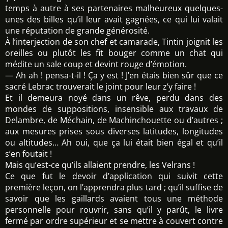
temps à autre à ses partenaires malheureux quelques-
unes des billes qu’il leur avait gagnées, ce qui lui valait
une réputation de grande générosité.
À l’interjection de son chef et camarade, Tintin joignit les
oreilles ou plutôt les fit bouger comme un chat qui
médite un sale coup et devint rouge d’émotion.
— Ah ah ! pensa-t-il ! Ça y est ! J’en étais bien sûr que ce
sacré Lebrac trouverait le joint pour leur z’y faire !
Et il demeura noyé dans un rêve, perdu dans des
mondes de suppositions, insensible aux travaux de
Delambre, de Méchain, de Machinchouette ou d’autres ;
aux mesures prises sous diverses latitudes, longitudes
ou altitudes… Ah oui, que ça lui était bien égal et qu’il
s’en foutait !
Mais qu’est-ce qu’ils allaient prendre, les Velrans !
Ce que fut le devoir d’application qui suivit cette
première leçon, on l’apprendra plus tard ; qu’il suffise de
savoir que les gaillards avaient tous une méthode
personnelle pour rouvrir, sans qu’il y parût, le livre
fermé par ordre supérieur et se mettre à couvert contre