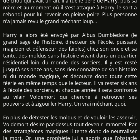
de-chou qui avait un an. Il a tué le père de Harry, puis sa
mère et au moment où il s’est attaqué à Harry, le sort a
rebondi pour lui revenir en pleine poire. Plus personne
n’a jamais revu le grand méchant loup…
Harry a alors été envoyé par Albus Dumbledore (le
grand sage de l’histoire, directeur de l’école, puissant
magicien et défenseur des faibles) chez son oncle et sa
tante, des moldus sans histoire vivant dans un quartier
résidentiel loin du monde des sorciers. Il y est resté
jusqu’à ses onze ans, sans rien connaitre de son histoire
ni du monde magique, et découvre donc toute cette
féérie en même temps que le lecteur. Il va rester six ans
à l’école des sorciers, et chaque année il sera confronté
au vilain Voldemort qui cherche à retrouver ses
pouvoirs et à zigouiller Harry. Un vrai méchant quoi.
En plus de détester les moldus et de vouloir les asservir,
Voldemort désire par-dessus tout devenir immortel. Par
des stratagèmes magiques il tente donc de neutraliser
la mort. Or, une prophétie lui a appris que l’obstacle