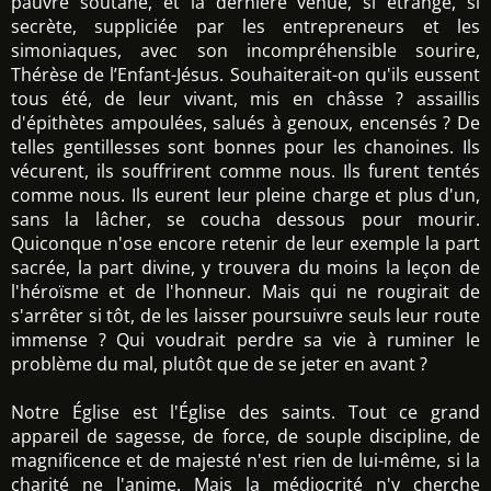
pauvre soutane, et la dernière venue, si étrange, si
secrète, suppliciée par les entrepreneurs et les
simoniaques, avec son incompréhensible sourire,
Thérèse de l’Enfant-Jésus. Souhaiterait-on qu'ils eussent
tous été, de leur vivant, mis en châsse ? assaillis
d'épithètes ampoulées, salués à genoux, encensés ? De
telles gentillesses sont bonnes pour les chanoines. Ils
vécurent, ils souffrirent comme nous. Ils furent tentés
comme nous. Ils eurent leur pleine charge et plus d'un,
sans la lâcher, se coucha dessous pour mourir.
Quiconque n'ose encore retenir de leur exemple la part
sacrée, la part divine, y trouvera du moins la leçon de
l'héroïsme et de l'honneur. Mais qui ne rougirait de
s'arrêter si tôt, de les laisser poursuivre seuls leur route
immense ? Qui voudrait perdre sa vie à ruminer le
problème du mal, plutôt que de se jeter en avant ?
Notre Église est l'Église des saints. Tout ce grand
appareil de sagesse, de force, de souple discipline, de
magnificence et de majesté n'est rien de lui-même, si la
charité ne l'anime. Mais la médiocrité n'y cherche