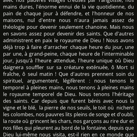
avec nos pauvres visages creusés par l'angoisse, nos
mains dures, l'énorme ennui de la vie quotidienne, du
pain de chaque jour à défendre, et l'honneur de nos
maisons, nul d'entre nous n'aura jamais assez de
théologie pour devenir seulement chanoine. Mais nous
en savons assez pour devenir des saints. Que d'autres
administrent en paix le royaume de Dieu ! Nous avons
déjà trop à faire d'arracher chaque heure du jour, une
par une, à grand-peine, chaque heure de l'interminable
jour, jusqu'à l'heure attendue, l'heure unique où Dieu
daignera souffler sur sa créature exténuée, ô Mort si
fraîche, ô seul matin ! Que d'autres prennent soin du
spirituel, argumentent, légifèrent : nous tenons le
temporel à pleines mains, nous tenons à pleines mains
le royaume temporel de Dieu. Nous tenons l'héritage
des saints. Car depuis que furent bénis avec nous la
vigne et le blé, la pierre de nos seuils, le toit où nichent
les colombes, nos pauvres lits pleins de songe et d'oubli,
la route où grincent les chars, nos garçons au rire dur et
nos filles qui pleurent au bord de la fontaine, depuis que
Dieu lui-même nous visita, est-il rien en ce monde que