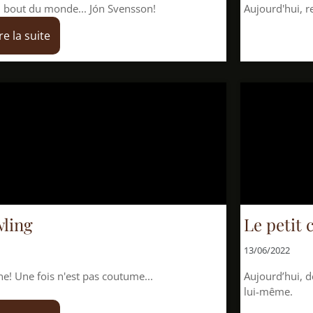
.. Jón Svensson!
Aujourd'hui, redécouvrons la 
Le petit chose, d'
13/06/2022
t pas coutume...
Aujourd’hui, découvrons l’enf
lui-même.