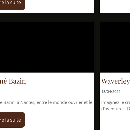
Waverley, de Walter
18/04/2022
, entre le monde ouvrier et le
Imaginez le cri des corbeaux 
d’aventure… Découvrez les Hig