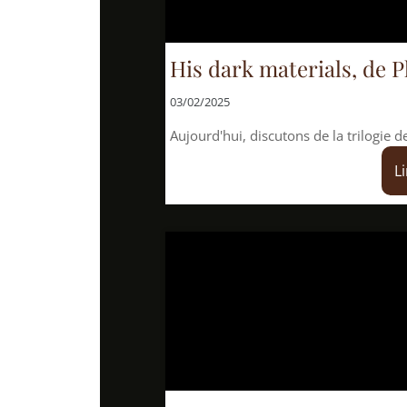
His dark materials, de Philip Pull
03/02/2025
Aujourd'hui, discutons de la trilogie de Pullman, à la
Lire la suite