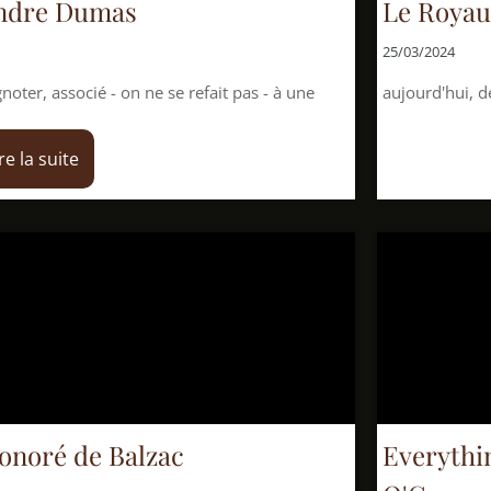
as
Le Royaume caché, 
25/03/2024
on ne se refait pas - à une
aujourd'hui, découvrons un ou
Balzac
Everything that ri