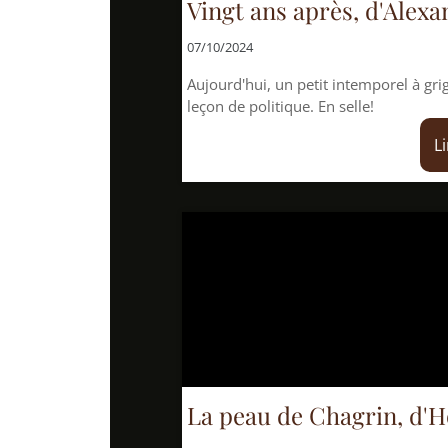
Vingt ans après, d'Alexandre Dum
07/10/2024
Aujourd'hui, un petit intemporel à grignoter, associé - 
leçon de politique. En selle!
Lire la suite
La peau de Chagrin, d'Honoré de 