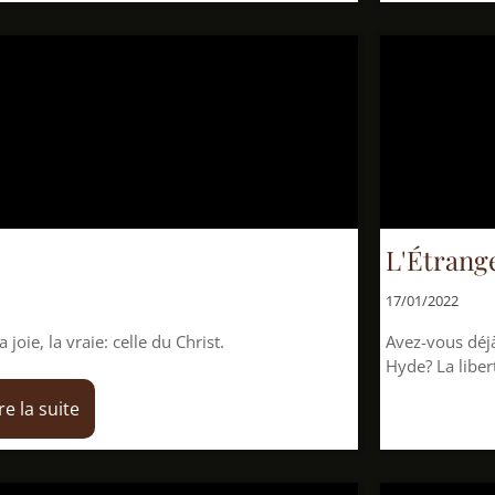
L'Étrange Cas du do
17/01/2022
elle du Christ.
Avez-vous déjà entendu parler 
Hyde? La liberté humaine, c'est