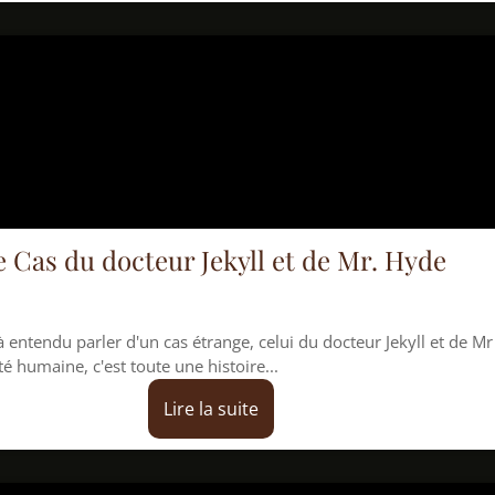
cteur Jekyll et de Mr. Hyde
d'un cas étrange, celui du docteur Jekyll et de Mr
 toute une histoire...
Lire la suite