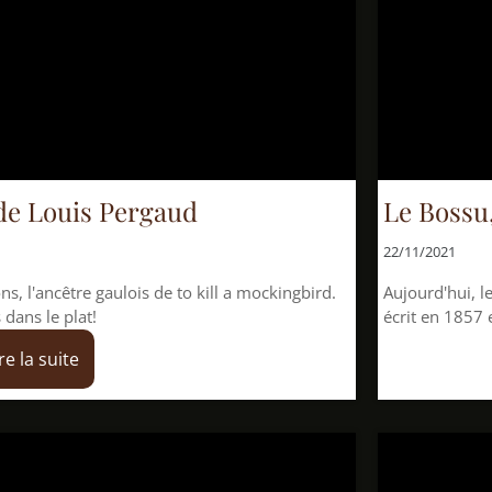
Pergaud
Le Bossu, de Paul F
22/11/2021
lois de to kill a mockingbird.
Aujourd'hui, levons l'écran po
écrit en 1857 et toujours aussi