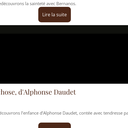
sainteté avec Bernanos.
Lire la suite
Alphonse Daudet
ance d’Alphonse Daudet, contée avec tendresse par