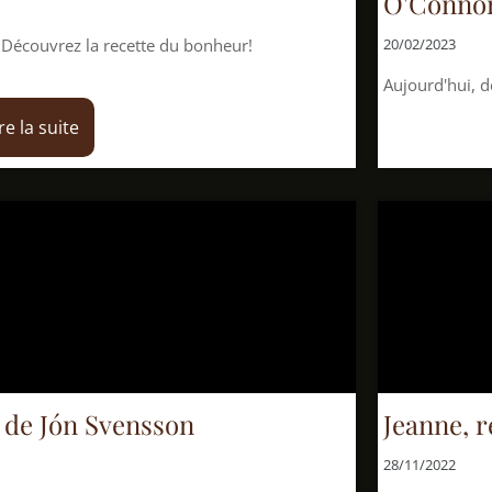
O'Connor
ecette du bonheur!
20/02/2023
Aujourd'hui, découvrons un art
ensson
Jeanne, relapse et 
28/11/2022