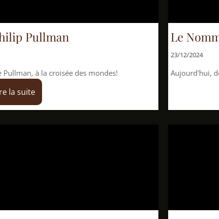
man
Le Nommé Jeudi, d
23/12/2024
 croisée des mondes!
Aujourd'hui, découvrez - enfin